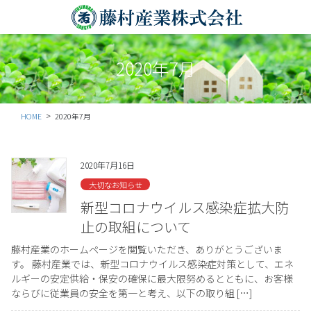
コ
ナ
ン
ビ
テ
ゲ
ン
ー
2020年7月
ツ
シ
に
ョ
移
ン
動
に
HOME
2020年7月
移
動
2020年7月16日
大切なお知らせ
新型コロナウイルス感染症拡大防
止の取組について
藤村産業のホームページを閲覧いただき、ありがとうございま
す。 藤村産業では、新型コロナウイルス感染症対策として、エネ
ルギーの安定供給・保安の確保に最大限努めるとともに、お客様
ならびに従業員の安全を第一と考え、以下の取り組 […]